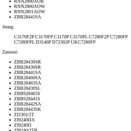
RNN2800AOR
RNN2800AOW
RNN2801AOW
ZBB28441SA
Smeg:
C3170F2P C3170FP C3170P C3170PL C7280F2P C7280FP
C7280FPL D3140P D72302P UKC7280FP
Zanussi:
ZBB28430SR
ZBB28430SR
ZBB28441SA
ZBB28460SA
ZBB28465SA
ZBB28430SL
ZBB928465S
ZBB928441S
ZBB28442SA
ZBB28443SK
ZI2302/2T
ZI9240DA
ZI9240D
ZI9240/2TB