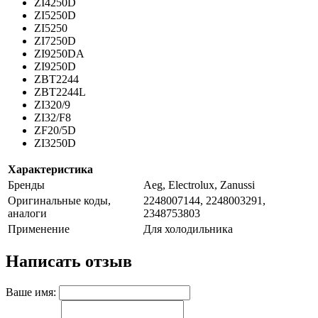
ZI4250D
ZI5250D
ZI5250
ZI7250D
ZI9250DA
ZI9250D
ZBT2244
ZBT2244L
ZI320/9
ZI32/F8
ZF20/5D
ZI3250D
Характеристика
Бренды
Aeg, Electrolux, Zanussi
Оригинальные коды,
2248007144, 2248003291,
аналоги
2348753803
Применение
Для холодильника
Написать отзыв
Ваше имя: