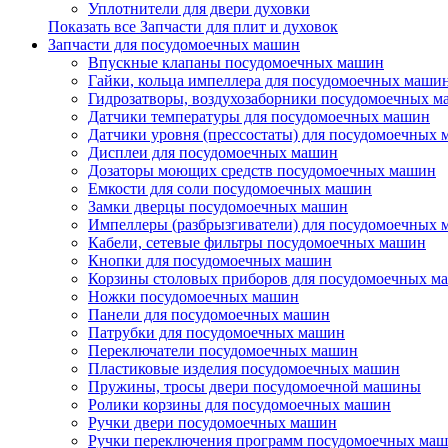
Уплотнители для двери духовки
Показать все Запчасти для плит и духовок
Запчасти для посудомоечных машин
Впускные клапаны посудомоечных машин
Гайки, кольца импеллера для посудомоечных маши
Гидрозатворы, воздухозаборники посудомоечных 
Датчики температуры для посудомоечных машин
Датчики уровня (прессостаты) для посудомоечных
Дисплеи для посудомоечных машин
Дозаторы моющих средств посудомоечных машин
Емкости для соли посудомоечных машин
Замки дверцы посудомоечных машин
Импеллеры (разбрызгиватели) для посудомоечных
Кабели, сетевые фильтры посудомоечных машин
Кнопки для посудомоечных машин
Корзины столовых приборов для посудомоечных м
Ножки посудомоечных машин
Панели для посудомоечных машин
Патрубки для посудомоечных машин
Переключатели посудомоечных машин
Пластиковые изделия посудомоечных машин
Пружины, тросы двери посудомоечной машины
Ролики корзины для посудомоечных машин
Ручки двери посудомоечных машин
Ручки переключения программ посудомоечных ма