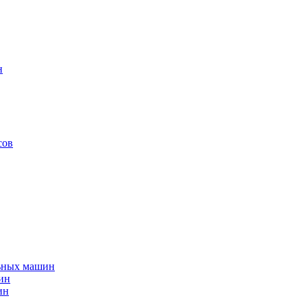
н
сов
льных машин
ин
ин