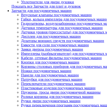
Уплотнители для двери духовки
Показать все Запчасти для плит и духовок
Запчасти для посудомоечных машин
Впускные клапаны посудомоечных машин
Гайки, кольца импеллера для посудомоечных маши
Гидрозатворы, воздухозаборники посудомоечных 
Датчики температуры для посудомоечных машин
Датчики уровня (прессостаты) для посудомоечных
Дисплеи для посудомоечных машин
Дозаторы моющих средств посудомоечных машин
Емкости для соли посудомоечных машин
Замки дверцы посудомоечных машин
Импеллеры (разбрызгиватели) для посудомоечных
Кабели, сетевые фильтры посудомоечных машин
Кнопки для посудомоечных машин
Корзины столовых приборов для посудомоечных м
Ножки посудомоечных машин
Панели для посудомоечных машин
Патрубки для посудомоечных машин
Переключатели посудомоечных машин
Пластиковые изделия посудомоечных машин
Пружины, тросы двери посудомоечной машины
Ролики корзины для посудомоечных машин
Ручки двери посудомоечных машин
Ручки переключения программ посудомоечных ма