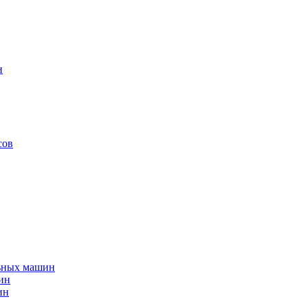
н
сов
льных машин
ин
ин