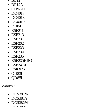
BE12
BE12A
CDW200
DC4017
DC4018
DC4019
DH041
ESF211
ESF213
ESF231
ESF232
ESF233
ESF234
ESF235
ESF235KING
ESF2410
ESI692X
QD83I
QD85I
Zanussi:
DCS381W
DCS381Y
DCS382W
DCS382Y