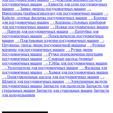
посудомоечных машин
- Емкости для соли посудомоечных
машин
- Замки дверцы посудомоечных машин
-
Импеллеры (разбрызгиватели) для посудомоечных машин
-
Кабели, сетевые фильтры посудомоечных машин
- Кнопки
для посудомоечных машин
- Корзины столовых приборов
для посудомоечных машин
- Ножки посудомоечных машин
- Панели для посудомоечных машин
- Патрубки для
посудомоечных машин
- Переключатели посудомоечных
машин
- Пластиковые изделия посудомоечных машин
-
Пружины, тросы двери посудомоечной машины
- Ролики
корзины для посудомоечных машин
- Ручки двери
посудомоечных машин
- Ручки переключения программ
посудомоечных машин
- Сливные насосы (помпы)
посудомоечных машин
- ТЭНы для посудомоечных машин
- Уплотнители для посудомоечных машин
- Фильтры для
посудомоечных машин
- Химия для посудомоечных машин
- Циркуляционные насосы для посудомоечных машин
-
Шланги для посудомоечных машин
- Электронные модули
посудомоечных машин
Запчасти для пылесосов
Запчасти для
стиральных машин
Запчасти для сушильных машин
Запчасти
для холодильников