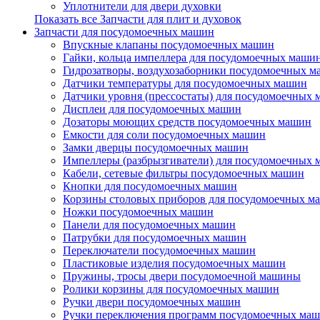
Уплотнители для двери духовки
Показать все Запчасти для плит и духовок
Запчасти для посудомоечных машин
Впускные клапаны посудомоечных машин
Гайки, кольца импеллера для посудомоечных маши
Гидрозатворы, воздухозаборники посудомоечных 
Датчики температуры для посудомоечных машин
Датчики уровня (прессостаты) для посудомоечных
Дисплеи для посудомоечных машин
Дозаторы моющих средств посудомоечных машин
Емкости для соли посудомоечных машин
Замки дверцы посудомоечных машин
Импеллеры (разбрызгиватели) для посудомоечных
Кабели, сетевые фильтры посудомоечных машин
Кнопки для посудомоечных машин
Корзины столовых приборов для посудомоечных м
Ножки посудомоечных машин
Панели для посудомоечных машин
Патрубки для посудомоечных машин
Переключатели посудомоечных машин
Пластиковые изделия посудомоечных машин
Пружины, тросы двери посудомоечной машины
Ролики корзины для посудомоечных машин
Ручки двери посудомоечных машин
Ручки переключения программ посудомоечных ма