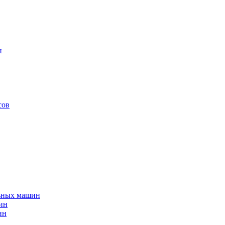
н
сов
льных машин
ин
ин