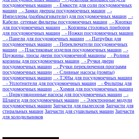
посудомоечных машин
- Емкости для соли посудомоечных
машин
- Замки дверцы посудомоечных машин
-
Импеллеры (разбрызгиватели) для посудомоечных машин
-
Кабели, сетевые фильтры посудомоечных машин
- Кнопки
для посудомоечных машин
- Корзины столовых приборов
для посудомоечных машин
- Ножки посудомоечных машин
- Панели для посудомоечных машин
- Патрубки для
посудомоечных машин
- Переключатели посудомоечных
машин
- Пластиковые изделия посудомоечных машин
-
Пружины, тросы двери посудомоечной машины
- Ролики
корзины для посудомоечных машин
- Ручки двери
посудомоечных машин
- Ручки переключения программ
посудомоечных машин
- Сливные насосы (помпы)
посудомоечных машин
- ТЭНы для посудомоечных машин
- Уплотнители для посудомоечных машин
- Фильтры для
посудомоечных машин
- Химия для посудомоечных машин
- Циркуляционные насосы для посудомоечных машин
-
Шланги для посудомоечных машин
- Электронные модули
посудомоечных машин
Запчасти для пылесосов
Запчасти для
стиральных машин
Запчасти для сушильных машин
Запчасти
для холодильников