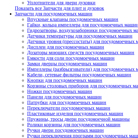
Уплотнители для двери духовки
Показать все Запчасти для плит и духовок
Запчасти для посудомоечных машин
Впускные клапаны посудомоечных машин
Гайки, кольца импеллера для посудомоечных маши
Гидрозатворы, воздухозаборники посудомоечных 
Датчики температуры для посудомоечных машин
Датчики уровня (прессостаты) для посудомоечных
Дисплеи для посудомоечных машин
Дозаторы моющих средств посудомоечных машин
Емкости для соли посудомоечных машин
Замки дверцы посудомоечных машин
Импеллеры (разбрызгиватели) для посудомоечных
Кабели, сетевые фильтры посудомоечных машин
Кнопки для посудомоечных машин
Корзины столовых приборов для посудомоечных м
Ножки посудомоечных машин
Панели для посудомоечных машин
Патрубки для посудомоечных машин
Переключатели посудомоечных машин
Пластиковые изделия посудомоечных машин
Пружины, тросы двери посудомоечной машины
Ролики корзины для посудомоечных машин
Ручки двери посудомоечных машин
Ручки переключения программ посудомоечных ма