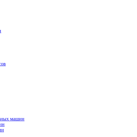
н
сов
льных машин
ин
ин