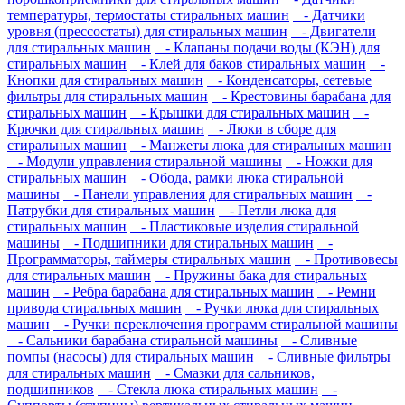
температуры, термостаты стиральных машин
- Датчики
уровня (прессостаты) для стиральных машин
- Двигатели
для стиральных машин
- Клапаны подачи воды (КЭН) для
стиральных машин
- Клей для баков стиральных машин
-
Кнопки для стиральных машин
- Конденсаторы, сетевые
фильтры для стиральных машин
- Крестовины барабана для
стиральных машин
- Крышки для стиральных машин
-
Крючки для стиральных машин
- Люки в сборе для
стиральных машин
- Манжеты люка для стиральных машин
- Модули управления стиральной машины
- Ножки для
стиральных машин
- Обода, рамки люка стиральной
машины
- Панели управления для стиральных машин
-
Патрубки для стиральных машин
- Петли люка для
стиральных машин
- Пластиковые изделия стиральной
машины
- Подшипники для стиральных машин
-
Программаторы, таймеры стиральных машин
- Противовесы
для стиральных машин
- Пружины бака для стиральных
машин
- Ребра барабана для стиральных машин
- Ремни
привода стиральных машин
- Ручки люка для стиральных
машин
- Ручки переключения программ стиральной машины
- Сальники барабана стиральной машины
- Сливные
помпы (насосы) для стиральных машин
- Сливные фильтры
для стиральных машин
- Смазки для сальников,
подшипников
- Стекла люка стиральных машин
-