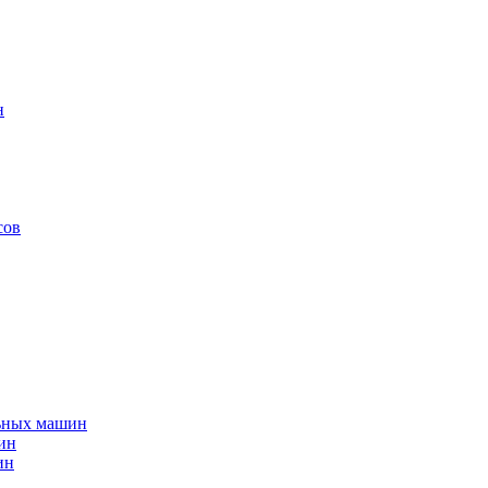
н
сов
льных машин
ин
ин