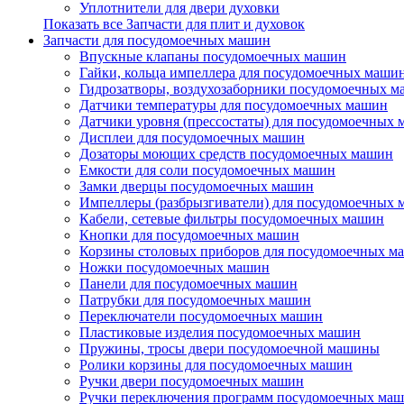
Уплотнители для двери духовки
Показать все Запчасти для плит и духовок
Запчасти для посудомоечных машин
Впускные клапаны посудомоечных машин
Гайки, кольца импеллера для посудомоечных маши
Гидрозатворы, воздухозаборники посудомоечных 
Датчики температуры для посудомоечных машин
Датчики уровня (прессостаты) для посудомоечных
Дисплеи для посудомоечных машин
Дозаторы моющих средств посудомоечных машин
Емкости для соли посудомоечных машин
Замки дверцы посудомоечных машин
Импеллеры (разбрызгиватели) для посудомоечных
Кабели, сетевые фильтры посудомоечных машин
Кнопки для посудомоечных машин
Корзины столовых приборов для посудомоечных м
Ножки посудомоечных машин
Панели для посудомоечных машин
Патрубки для посудомоечных машин
Переключатели посудомоечных машин
Пластиковые изделия посудомоечных машин
Пружины, тросы двери посудомоечной машины
Ролики корзины для посудомоечных машин
Ручки двери посудомоечных машин
Ручки переключения программ посудомоечных ма