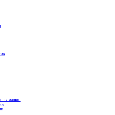
н
сов
льных машин
ин
ин