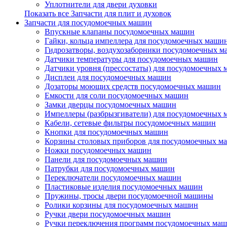
Уплотнители для двери духовки
Показать все Запчасти для плит и духовок
Запчасти для посудомоечных машин
Впускные клапаны посудомоечных машин
Гайки, кольца импеллера для посудомоечных маши
Гидрозатворы, воздухозаборники посудомоечных 
Датчики температуры для посудомоечных машин
Датчики уровня (прессостаты) для посудомоечных
Дисплеи для посудомоечных машин
Дозаторы моющих средств посудомоечных машин
Емкости для соли посудомоечных машин
Замки дверцы посудомоечных машин
Импеллеры (разбрызгиватели) для посудомоечных
Кабели, сетевые фильтры посудомоечных машин
Кнопки для посудомоечных машин
Корзины столовых приборов для посудомоечных м
Ножки посудомоечных машин
Панели для посудомоечных машин
Патрубки для посудомоечных машин
Переключатели посудомоечных машин
Пластиковые изделия посудомоечных машин
Пружины, тросы двери посудомоечной машины
Ролики корзины для посудомоечных машин
Ручки двери посудомоечных машин
Ручки переключения программ посудомоечных ма