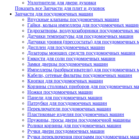
Уплотнители для двери духовки
Показать все Запчасти для плит и духовок
Запчасти для посудомоечных машин
Впускные клапаны посудомоечных машин
Гайки, кольца импеллера для посудомоечных маши
Гидрозатворы, воздухозаборники посудомоечных 
Датчики температуры для посудомоечных машин
Датчики уровня (прессостаты) для посудомоечных
Дисплеи для посудомоечных машин
Дозаторы моющих средств посудомоечных машин
Емкости для соли посудомоечных машин
Замки дверцы посудомоечных машин
Импеллеры (разбрызгиватели) для посудомоечных
Кабели, сетевые фильтры посудомоечных машин
Кнопки для посудомоечных машин
Корзины столовых приборов для посудомоечных м
Ножки посудомоечных машин
Панели для посудомоечных машин
Патрубки для посудомоечных машин
Переключатели посудомоечных машин
Пластиковые изделия посудомоечных машин
Пружины, тросы двери посудомоечной машины
Ролики корзины для посудомоечных машин
Ручки двери посудомоечных машин
Ручки переключения программ посудомоечных ма