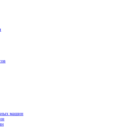
н
сов
льных машин
ин
ин