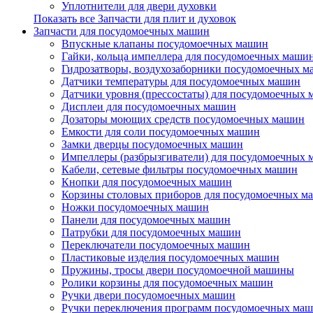
Уплотнители для двери духовки
Показать все Запчасти для плит и духовок
Запчасти для посудомоечных машин
Впускные клапаны посудомоечных машин
Гайки, кольца импеллера для посудомоечных маши
Гидрозатворы, воздухозаборники посудомоечных 
Датчики температуры для посудомоечных машин
Датчики уровня (прессостаты) для посудомоечных
Дисплеи для посудомоечных машин
Дозаторы моющих средств посудомоечных машин
Емкости для соли посудомоечных машин
Замки дверцы посудомоечных машин
Импеллеры (разбрызгиватели) для посудомоечных
Кабели, сетевые фильтры посудомоечных машин
Кнопки для посудомоечных машин
Корзины столовых приборов для посудомоечных м
Ножки посудомоечных машин
Панели для посудомоечных машин
Патрубки для посудомоечных машин
Переключатели посудомоечных машин
Пластиковые изделия посудомоечных машин
Пружины, тросы двери посудомоечной машины
Ролики корзины для посудомоечных машин
Ручки двери посудомоечных машин
Ручки переключения программ посудомоечных ма