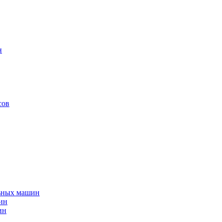
н
сов
льных машин
ин
ин