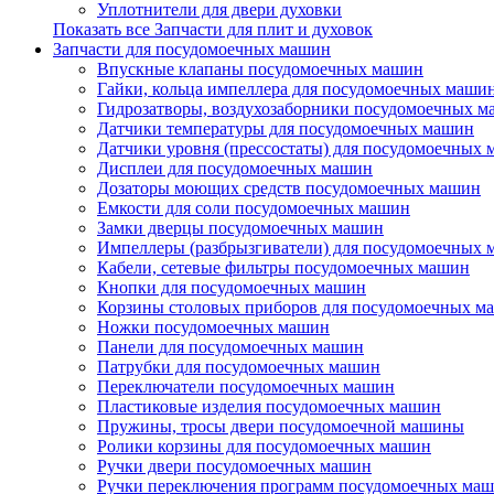
Уплотнители для двери духовки
Показать все Запчасти для плит и духовок
Запчасти для посудомоечных машин
Впускные клапаны посудомоечных машин
Гайки, кольца импеллера для посудомоечных маши
Гидрозатворы, воздухозаборники посудомоечных 
Датчики температуры для посудомоечных машин
Датчики уровня (прессостаты) для посудомоечных
Дисплеи для посудомоечных машин
Дозаторы моющих средств посудомоечных машин
Емкости для соли посудомоечных машин
Замки дверцы посудомоечных машин
Импеллеры (разбрызгиватели) для посудомоечных
Кабели, сетевые фильтры посудомоечных машин
Кнопки для посудомоечных машин
Корзины столовых приборов для посудомоечных м
Ножки посудомоечных машин
Панели для посудомоечных машин
Патрубки для посудомоечных машин
Переключатели посудомоечных машин
Пластиковые изделия посудомоечных машин
Пружины, тросы двери посудомоечной машины
Ролики корзины для посудомоечных машин
Ручки двери посудомоечных машин
Ручки переключения программ посудомоечных ма