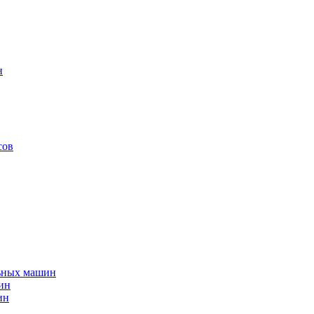
н
сов
льных машин
ин
ин