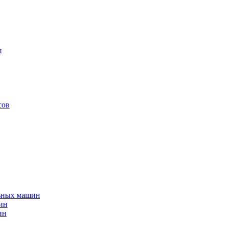
н
сов
льных машин
ин
ин