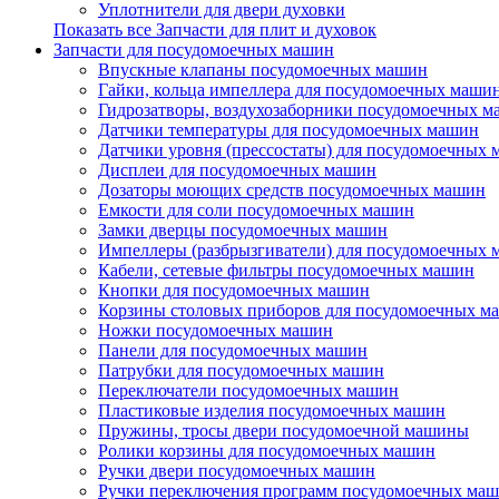
Уплотнители для двери духовки
Показать все Запчасти для плит и духовок
Запчасти для посудомоечных машин
Впускные клапаны посудомоечных машин
Гайки, кольца импеллера для посудомоечных маши
Гидрозатворы, воздухозаборники посудомоечных 
Датчики температуры для посудомоечных машин
Датчики уровня (прессостаты) для посудомоечных
Дисплеи для посудомоечных машин
Дозаторы моющих средств посудомоечных машин
Емкости для соли посудомоечных машин
Замки дверцы посудомоечных машин
Импеллеры (разбрызгиватели) для посудомоечных
Кабели, сетевые фильтры посудомоечных машин
Кнопки для посудомоечных машин
Корзины столовых приборов для посудомоечных м
Ножки посудомоечных машин
Панели для посудомоечных машин
Патрубки для посудомоечных машин
Переключатели посудомоечных машин
Пластиковые изделия посудомоечных машин
Пружины, тросы двери посудомоечной машины
Ролики корзины для посудомоечных машин
Ручки двери посудомоечных машин
Ручки переключения программ посудомоечных ма