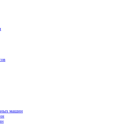
н
сов
льных машин
ин
ин