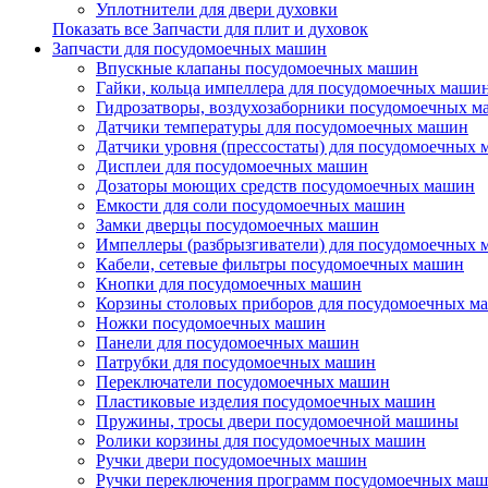
Уплотнители для двери духовки
Показать все Запчасти для плит и духовок
Запчасти для посудомоечных машин
Впускные клапаны посудомоечных машин
Гайки, кольца импеллера для посудомоечных маши
Гидрозатворы, воздухозаборники посудомоечных 
Датчики температуры для посудомоечных машин
Датчики уровня (прессостаты) для посудомоечных
Дисплеи для посудомоечных машин
Дозаторы моющих средств посудомоечных машин
Емкости для соли посудомоечных машин
Замки дверцы посудомоечных машин
Импеллеры (разбрызгиватели) для посудомоечных
Кабели, сетевые фильтры посудомоечных машин
Кнопки для посудомоечных машин
Корзины столовых приборов для посудомоечных м
Ножки посудомоечных машин
Панели для посудомоечных машин
Патрубки для посудомоечных машин
Переключатели посудомоечных машин
Пластиковые изделия посудомоечных машин
Пружины, тросы двери посудомоечной машины
Ролики корзины для посудомоечных машин
Ручки двери посудомоечных машин
Ручки переключения программ посудомоечных ма